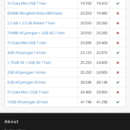
Tri Data Mini 3GB 7 Hari
19.700
19.410
650MB Mengikuti Masa Aktif Kartu
20.250
19.960
2.5 GB + 2.5 GB Malam 7 Hari
20.550
20.260
750MB All jaringan + 2GB 4G 7 Hari
20.550
20.260
Tri Data Mini 5GB 7 Hari
20.696
20.406
4GB All Jaringan 14 Hari
23.120
22.670
1,75GB All + 2GB 4G 7 Hari
25.250
24.800
2GB All Jaringan 14 Hari
25.250
24.800
5GB All Jaringan 30 Hari
28.598
28.148
Tri Data Mini 12GB 7 Hari
30.400
29.950
10GB All Jaringan 30 Hari
41.748
41.298
About