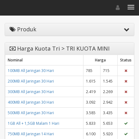
Toggle navigat
Toggl
Produk
Harga Kuota Tri > TRI KUOTA MINI
Nominal
Harga
Status
100MB All Jaringan 30 Hari
785
715
200MB All Jaringan 30 Hari
1.615
1.545
300MB All Jaringan 30 Hari
2.419
2.269
400MB All Jaringan 30 Hari
3.092
2.942
500MB All Jaringan 30 Hari
3.585
3.435
1GB All + 1,5GB Malam 1 Hari
5.833
5.653
750MB All Jaringan 14 Hari
6.100
5.920