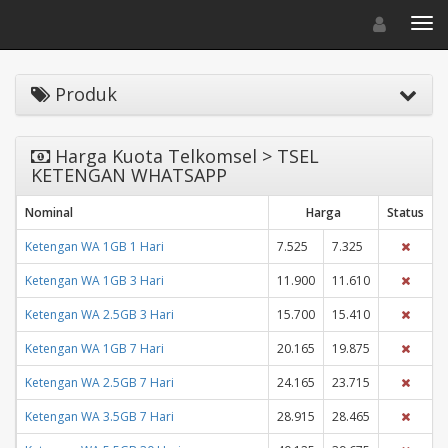
Toggle navigat
Toggl
Produk
Harga Kuota Telkomsel > TSEL
KETENGAN WHATSAPP
Nominal
Harga
Status
Ketengan WA 1GB 1 Hari
7.525
7.325
Ketengan WA 1GB 3 Hari
11.900
11.610
Ketengan WA 2.5GB 3 Hari
15.700
15.410
Ketengan WA 1GB 7 Hari
20.165
19.875
Ketengan WA 2.5GB 7 Hari
24.165
23.715
Ketengan WA 3.5GB 7 Hari
28.915
28.465