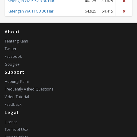
Ketengan WA 5.5GB 30 Hari
40.125
39.675
Ketengan WA 11GB 30 Hari
64.925
64.415
About
Tentang Kami
Twitter
Facebook
Google+
Support
Hubungi Kami
Frequently Asked Questions
Video Tutorial
Feedback
Legal
License
Terms of Use