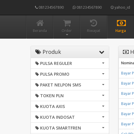
081234567890
081234567890
yahoo_id
Beranda
Order
Riwayat
Harga
Produk
H
PULSA REGULER
Nomina
Bayar 
PULSA PROMO
Bayar 
PAKET NELPON SMS
Bayar 
TOKEN PLN
Bayar 
KUOTA AXIS
Bayar 
KUOTA INDOSAT
Bayar 
KUOTA SMARTFREN