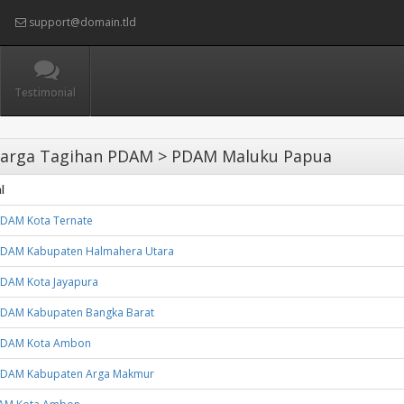
support@domain.tld
Testimonial
arga Tagihan PDAM > PDAM Maluku Papua
l
PDAM Kota Ternate
PDAM Kabupaten Halmahera Utara
PDAM Kota Jayapura
PDAM Kabupaten Bangka Barat
PDAM Kota Ambon
PDAM Kabupaten Arga Makmur