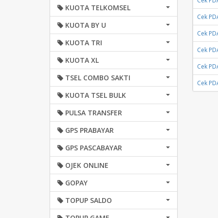
Cek PD
KUOTA TELKOMSEL
Cek PD
KUOTA BY U
Cek PD
KUOTA TRI
Cek PD
KUOTA XL
Cek PD
TSEL COMBO SAKTI
Cek PD
KUOTA TSEL BULK
PULSA TRANSFER
GPS PRABAYAR
GPS PASCABAYAR
OJEK ONLINE
GOPAY
TOPUP SALDO
TOPUP GAME