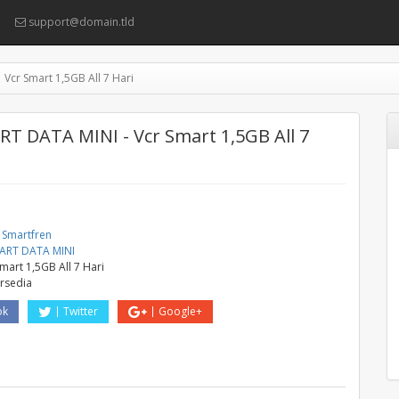
support@domain.tld
Vcr Smart 1,5GB All 7 Hari
T DATA MINI - Vcr Smart 1,5GB All 7
 Smartfren
ART DATA MINI
Smart 1,5GB All 7 Hari
ersedia
ok
Twitter
Google+