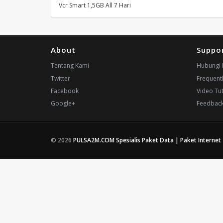
Vcr Smart 1,5GB All 7 Hari
About
Suppo
Tentang Kami
Hubungi 
Twitter
Frequent
Facebook
Video Tut
Google+
Feedbac
© 2026
PULSA2M.COM Spesialis Paket Data | Paket Internet 