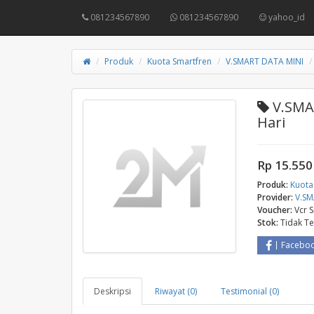
081234567890
081234567890
yahoo_id
Produk
Kuota Smartfren
V.SMART DATA MINI
V.SMAR
Hari
Rp 15.550
Produk:
Kuota
Provider:
V.SM
Voucher:
Vcr 
Stok:
Tidak T
Facebo
Deskripsi
Riwayat (0)
Testimonial (0)