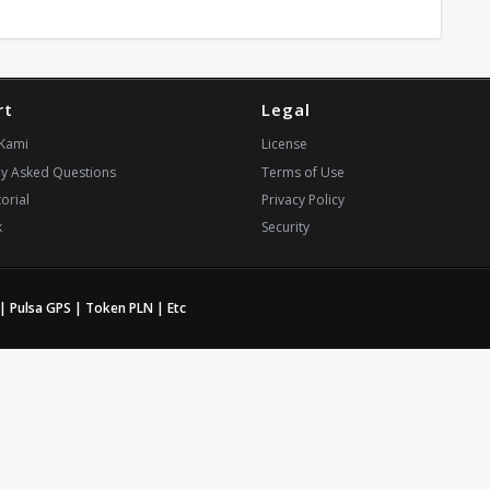
rt
Legal
Kami
License
ly Asked Questions
Terms of Use
orial
Privacy Policy
k
Security
| Pulsa GPS | Token PLN | Etc